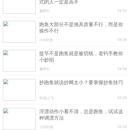
式的人一定是高手
04-30
趣野钓
跑鱼大部分不是渔具质量不行，而是你
操作不行
04-20
小刘钓鱼
提竿不是跑鱼就是被切线，老钓手教你
小妙招
04-05
趣野钓
抄跑鱼就说抄网太小？要掌握抄鱼技巧
03-23
90后小飞
浮漂动作小看不清，总是跑鱼，试试这
种调漂方法
02-20
小刘钓鱼