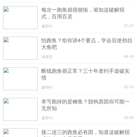
每次一跑鱼就很烦恼，谁知这破解招
式，百用百灵
07-07
趣野钓
怕跑鱼？给你讲4个要点，学会后使劲拉
大鱼吧
06-16
渔课堂
断线跑鱼很正常？三十年老钓手道破实
情
05-19
趣野钓
幸亏跑掉的是鲫鱼？脱钩原因你可能一
无所知
05-05
趣野钓
接二连三的跑鱼必有因，知道这破解招