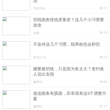
况
08-17
书岳钓鱼
切线跑鱼怪线质量差？这几个小习惯要
改改
08-13
漁趣
不改掉这几个习惯，线再粗也会秒切
08-13
90后小飞
频繁被切线，只是因为鱼太大？老钓鱼
人说出实情
08-02
趣野钓
接连跑鱼有蹊跷，庆幸我有这3个调整方
案
07-17
趣野钓