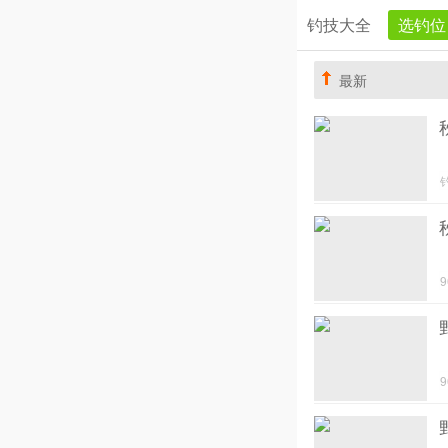
钓技大全
选钓位
最新