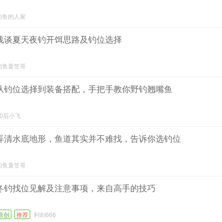
钓鱼的人家
浅谈夏天夜钓开饵思路及钓位选择
钓鱼蓑笠哥
从钓位选择到装备搭配，手把手教你野钓翘嘴鱼
90后小飞
弄清水底地形，鱼道其实并不难找，告诉你选钓位
钓鱼蓑笠哥
冬钓找位见解及注意事项，来自高手的技巧
原创
推荐
利剑666