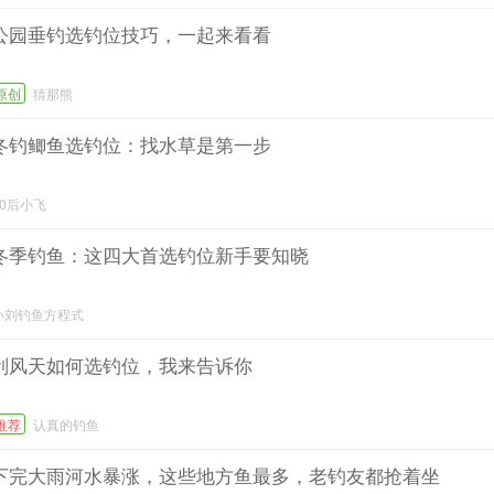
公园垂钓选钓位技巧，一起来看看
原创
猜那熊
冬钓鲫鱼选钓位：找水草是第一步
90后小飞
冬季钓鱼：这四大首选钓位新手要知晓
小刘钓鱼方程式
刮风天如何选钓位，我来告诉你
推荐
认真的钓鱼
下完大雨河水暴涨，这些地方鱼最多，老钓友都抢着坐