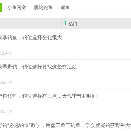
小鱼闹窝
脱钩跑鱼
遛鱼
热门
秋季钓鱼，钓位选择变化很大
钓鱼讲坛
秋季野钓，钓位选择要找这些交汇处
90后小飞
野钓鲫鱼，钓位选择有三点，天气季节和时间
90后小飞
野钓“必选钓位”教学，用盘车鱼竿钓鱼，学会就能钓获野生大