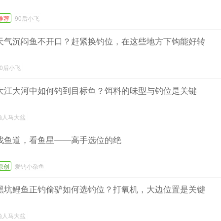
推荐
90后小飞
天气沉闷鱼不开口？赶紧换钓位，在这些地方下钩能好转
90后小飞
大江大河中如何钓到目标鱼？饵料的味型与钓位是关键
渔人马大盆
找鱼道，看鱼星——高手选位的绝
原创
爱钓小杂鱼
黑坑鲤鱼正钓偷驴如何选钓位？打氧机，大边位置是关键
渔人马大盆