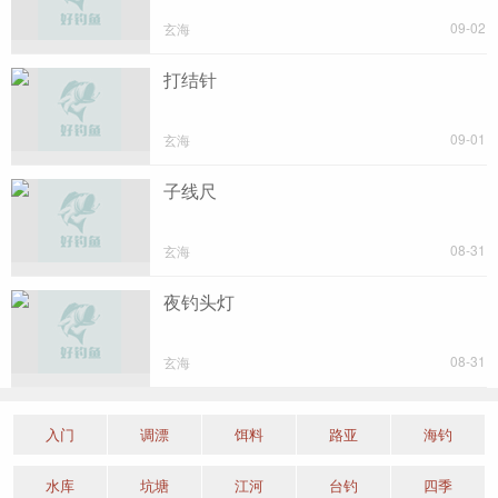
09-02
玄海
打结针
09-01
玄海
子线尺
08-31
玄海
夜钓头灯
08-31
玄海
入门
调漂
饵料
路亚
海钓
水库
坑塘
江河
台钓
四季