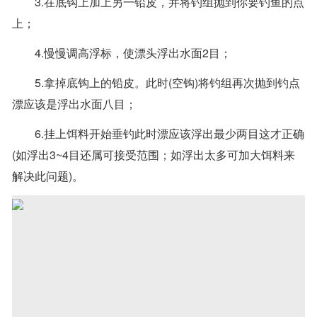
3.在底钩上加上另一铅皮，并将钓组抛到你要钓鱼的点
上；
4.慢慢调高浮标，使漂头浮出水面2目；
5.拿掉底钩上的铅皮。此时(空钩)将钓组再次抛到钓点
漂应该是浮出水面八目；
6.挂上饵料开始垂钓此时漂应该浮出最少两目这才正确
(如浮出3~4目还属可接受范围；如浮出太多可加大饵料来
解决此问题)。