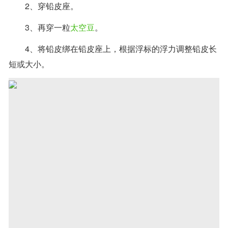
2、穿铅皮座。
3、再穿一粒
太空豆
。
4、将铅皮绑在铅皮座上，根据浮标的浮力调整铅皮长
短或大小。