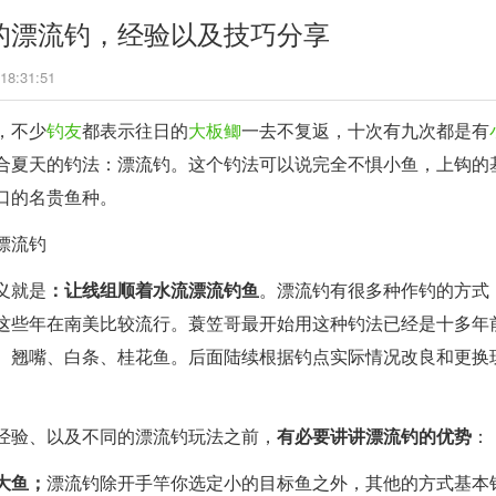
的漂流钓，经验以及技巧分享
 18:31:51
，不少
钓友
都表示往日的
大板鲫
一去不复返，十次有九次都是有
合夏天的钓法：漂流钓。这个钓法可以说完全不惧小鱼，上钩的
口的名贵鱼种。
漂流钓
义就是
：让线组顺着水流漂流钓鱼
。漂流钓有很多种作钓的方式
这些年在南美比较流行。蓑笠哥最开始用这种钓法已经是十多年
、翘嘴、白条、桂花鱼。后面陆续根据钓点实际情况改良和更换
经验、以及不同的漂流钓玩法之前，
有必要讲讲漂流钓的优势
：
大鱼；
漂流钓除开手竿你选定小的目标鱼之外，其他的方式基本