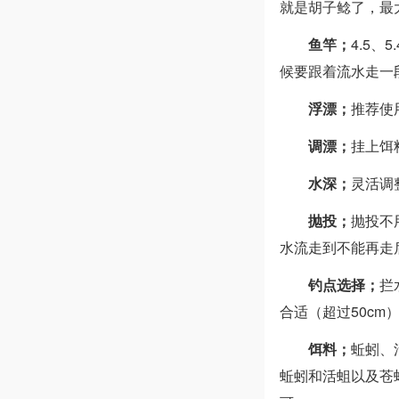
就是胡子鲶了，最
鱼竿；
4.5、5
候要跟着流水走一
浮漂；
推荐使
调漂；
挂上饵
水深；
灵活调
抛投；
抛投不
水流走到不能再走
钓点选择；
拦
合适（超过50c
饵料；
蚯蚓、
蚯蚓和活蛆以及苍