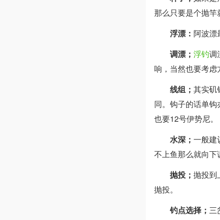
那么只要是个抛竿
浮漂：
阿波漂
调漂；
浮钓
调
响，当然也要考虑
线组；
其实矶
同。钩子的话单钩
也要12号伊势尼。
水深；
一般建
不上鱼那么就向下
抛投；
抛投到
抛投。
钓点选择；
三