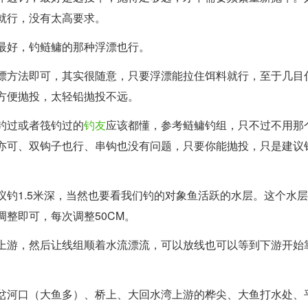
就行，没有太高要求。
最好，钓鲢鳙的那种浮漂也行。
漂方法即可，其实很随意，只要浮漂能拉住饵料就行，至于几目
方便抛投，太轻铅抛投不远。
钓过或者筏钓过的
钓友
应该都懂，参考鲢鳙钓组，只不过不用那
亦可、双钩子也行、串钩也没有问题，只要你能抛投，只是建议
议钓1.5米深，当然也要看我们钓的对象鱼活跃的水层。这个水
调整即可，每次调整50CM。
上游，然后让线组顺着水流漂流，可以放线也可以等到下游开始
岔河口（大鱼多）、桥上、大回水湾上游的桦尖、大鱼打水处、