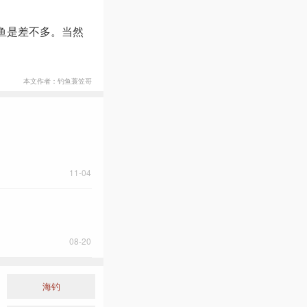
鱼是差不多。当然
本文作者：钓鱼蓑笠哥
11-04
08-20
海钓