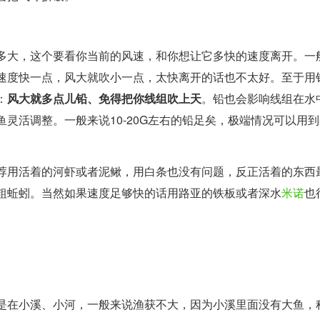
多大，这个要看你当前的风速，和你想让它多快的速度离开。一
速度快一点，风大就吹小一点，太快离开的话也不太好。至于用
：
风大就多点儿铅、免得把你线组吹上天
。铅也会影响线组在水
灵活调整。一般来说10-20G左右的铅足矣，极端情况可以用到
荐用活着的河虾或者泥鳅，用白条也没有问题，反正活着的东西
粗蚯蚓。当然如果速度足够快的话用路亚的铁板或者深水
米诺
也
是在小溪、小河，一般来说渔获不大，因为小溪里面没有大鱼，