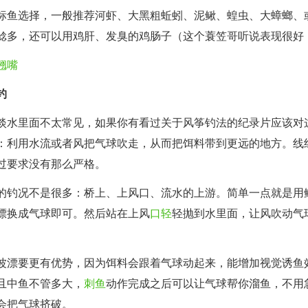
标鱼选择，一般推荐河虾、大黑粗蚯蚓、泥鳅、蝗虫、大蟑螂、
鲶多，还可以用鸡肝、发臭的鸡肠子（这个蓑笠哥听说表现很好
翘嘴
钓
淡水里面不太常见，如果你有看过关于风筝钓法的纪录片应该对
：利用水流或者风把气球吹走，从而把饵料带到更远的地方。线
过要求没有那么严格。
的钓况不是很多：桥上、上风口、流水的上游。简单一点就是用
漂换成气球即可。然后站在上风
口轻
轻抛到水里面，让风吹动气
波漂要更有优势，因为饵料会跟着气球动起来，能增加视觉诱鱼
且中鱼不管多大，
刺鱼
动作完成之后可以让气球帮你溜鱼，不用
会把气球挤破。