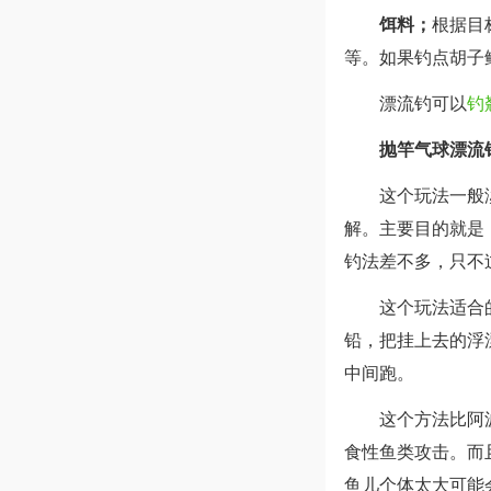
饵料；
根据目
等。如果钓点胡子
漂流钓可以
钓
抛竿气球漂流
这个玩法一般
解。主要目的就是
钓法差不多，只不
这个玩法适合
铅，把挂上去的浮
中间跑。
这个方法比阿
食性鱼类攻击。而
鱼儿个体太大可能