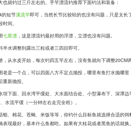
大也就钓过三斤左右的。手竿漂流钓推荐下面钓法和装备：
.4的短节
溪流竿
即可，当然长节比较轻的也没有问题，只是太长
段时间。
用
七星漂
，这是漂流钓最好用的浮漂，立漂也没有问题。
料半水调整到露出三粒或者三四目即可。
整，从水皮开始，每次钓四五竿左右，没有鱼就向下调整20CM
用老是一个点，可以四面八方不定点抛投，哪里有鱼打水抛哪里
后重新抛投。
水坝下面、回水湾平缓处、大水面结合处、小型瀑布下、深潭边
m）、水流平缓（一分钟左右走完全程）。
活蛆、棉花、苍蝇、米饭等等，你钓什么目标鱼就选择合适的饵
蝇表现最好，基本什么鱼都吃。如果有大桂花或者黑鱼的话就换