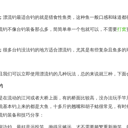
；
漂流钓最适合钓的就是猎食性鱼类，这种鱼一般口感和味道都
流钓不像台钓装备那么多，简简单单一个包就可以，不需要
打窝
。
；
很多台钓没法钓的地方适合漂流钓，尤其是有些复杂且鱼多的
且我们可以立即使用漂流钓的几种玩法，总的来说就三种，下面
钓
是在流动的江河或者大桥上面，有的桥面比较高，没办法玩手竿
说基本钓上来的都是大鱼，十多斤的翘嘴和胡子鲶很常见，有时
流钓装备和技巧分享：
岸边钓，最好是远投竿，抛得足够远，才不需要频繁重新抛竿。