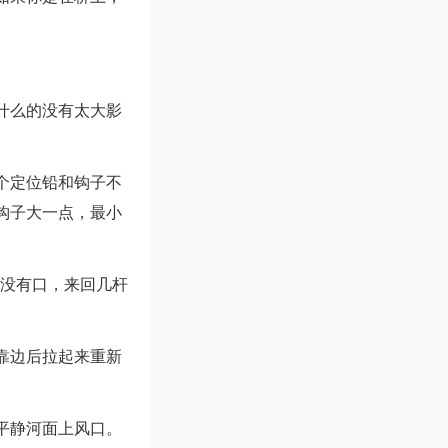
什么的没有太大影
个定位铅和钩子不
钩子大一点，最小
层没有口，来回几杆
靠边后拉起来重新
平静河面上风口。